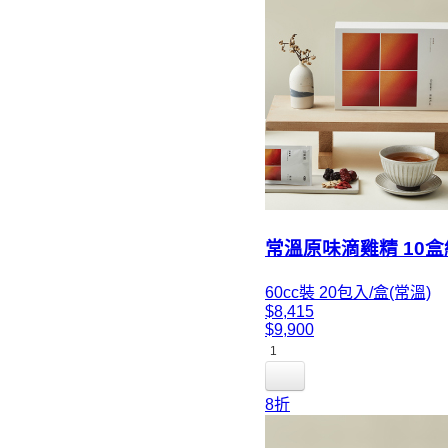
常溫原味滴雞精 10盒
60cc裝 20包入/盒(常溫)
$8,415
$9,900
1
8折