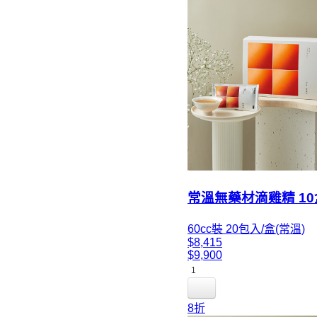
常溫無藥材滴雞精 1
60cc裝 20包入/盒(常溫)
$8,415
$9,900
1
8折