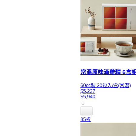
常溫原味滴雞精 6盒
60cc裝 20包入/盒(常溫)
$5,227
$5,940
1
85折