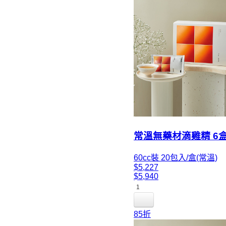
常溫無藥材滴雞精 6
60cc裝 20包入/盒(常溫)
$5,227
$5,940
1
85折