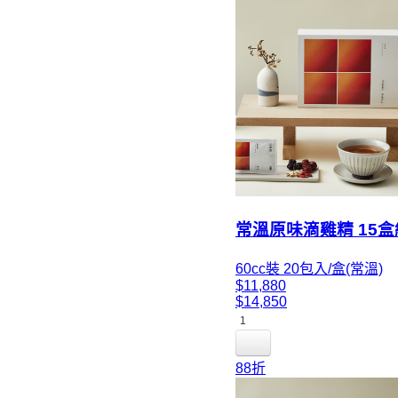
常溫原味滴雞精 15盒
60cc裝 20包入/盒(常溫)
$11,880
$14,850
1
88折