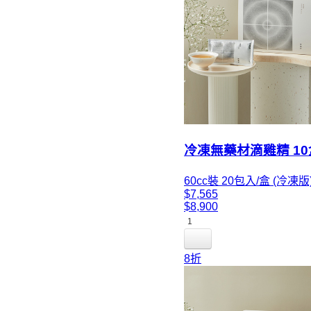
冷凍無藥材滴雞精 1
60cc裝 20包入/盒 (冷凍版
$7,565
$8,900
1
8折