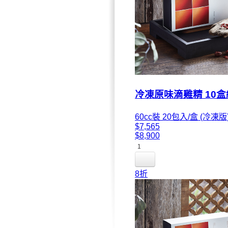
冷凍原味滴雞精 10盒
60cc裝 20包入/盒 (冷凍版
$7,565
$8,900
1
8折