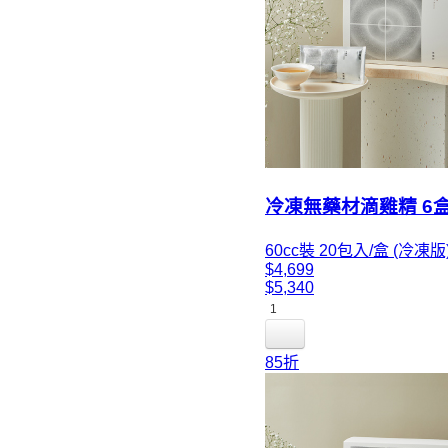
冷凍無藥材滴雞精 6
60cc裝 20包入/盒 (冷凍版
$4,699
$5,340
1
85折