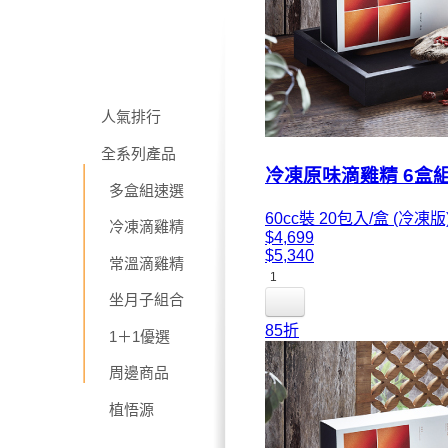
人氣排行
全系列產品
冷凍原味滴雞精 6盒
多盒組速選
60cc裝 20包入/盒 (冷凍版
冷凍滴雞精
$4,699
$5,340
常溫滴雞精
1
坐月子組合
85折
1＋1優選
周邊商品
植悟源