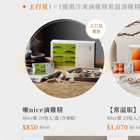
主打星
1＋1優選
冷凍滴雞精
常溫滴雞
主打星
優惠
嗽nice滴雞精
【常溫版】
60cc裝 20包入/盒 (冷凍版)
60cc裝 20包入/
$850
$1,070
$930
$1,1