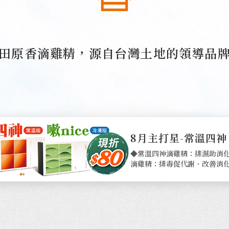
田原香
滴雞精
，
源自台灣土地的領導品
新會員獨享 首單現減
訂單消費金額需滿800元