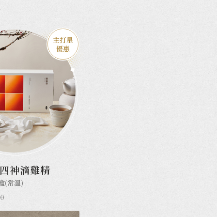
精
主打星
優惠
四神滴雞精
盒(常溫)
50