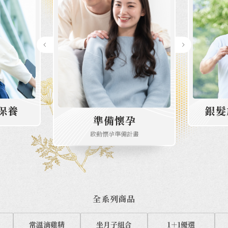
保養
銀髮
準備懷孕
啟動懷孕準備計畫
全系列商品
常溫滴雞精
坐月子組合
1＋1優選