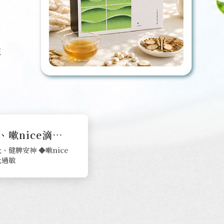
牌
60元