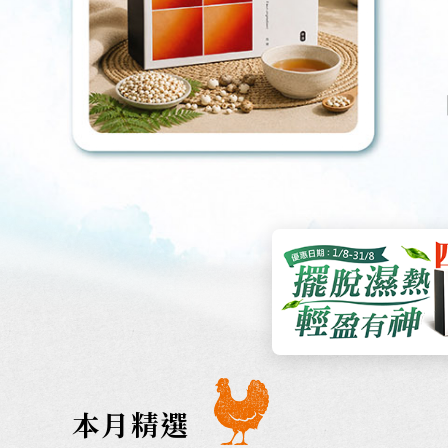
8月主打星-常溫四神、嗽nice滴雞精
精：排濕助消化、健脾安神 ◆嗽nice
促代謝、改善消化過敏
本月精選