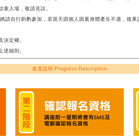
幼童入場，敬請見諒。
媽媽請自行斟酌參加，若當天因個人因素身體產生不適，後果
及決定權。
上述細則。
進度說明 Progress Description