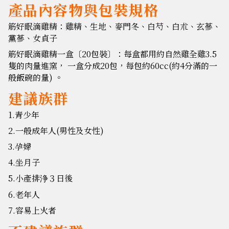
產品內容物與包裝規格
筋好眠滴雞精：雞精、生地、麥門冬、白芍、白朮、玄蔘、
黨蔘、女貞子
筋好眠滴雞精一盒〔20包裝〕：每盒都用約自然雞全雞3.5
隻的肉量進窯， 一盒分成20包，每包約60cc(約4分滿的一
般飯碗的量) 。
建議族群
1.青少年
2.一般成年人(男性及女性)
3.孕婦
4.坐月子
5.小產排浄３日後
6.老年人
7.容易上火者