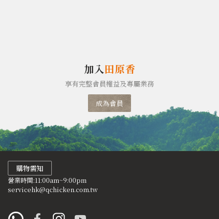
加入
田原香
享有完整會員權益及專屬業務
成為會員
購物需知
營業時間:11:00am~9:00pm
servicehk@qchicken.com.tw