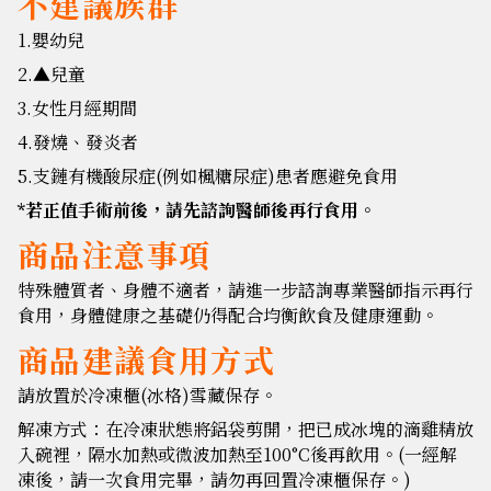
不建議族群
1.嬰幼兒
2.▲兒童
3.女性月經期間
4.發燒、發炎者
5.支鏈有機酸尿症(例如楓糖尿症)患者應避免食用
*若正值手術前後，請先諮詢醫師後再行食用。
商品注意事項
特殊體質者、身體不適者，請進一步諮詢專業醫師指示再行
食用，身體健康之基礎仍得配合均衡飲食及健康運動。
商品建議食用方式
請放置於冷凍櫃(冰格)雪藏保存。
解凍方式：在冷凍狀態將鋁袋剪開，把已成冰塊的滴雞精放
入碗裡，隔水加熱或微波加熱至100°C後再飲用。(一經解
凍後，請一次食用完畢，請勿再回置冷凍櫃保存。)