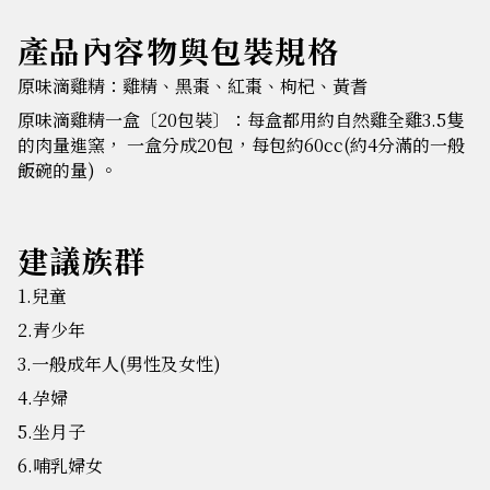
產品內容物與包裝規格
原味滴雞精：雞精、黑棗、紅棗、枸杞、黃耆
原味滴雞精一盒〔20包裝〕：每盒都用約自然雞全雞3.5隻
的肉量進窯， 一盒分成20包，每包約60cc(約4分滿的一般
飯碗的量) 。
建議族群
1.兒童
2.青少年
3.一般成年人(男性及女性)
4.孕婦
5.坐月子
6.哺乳婦女