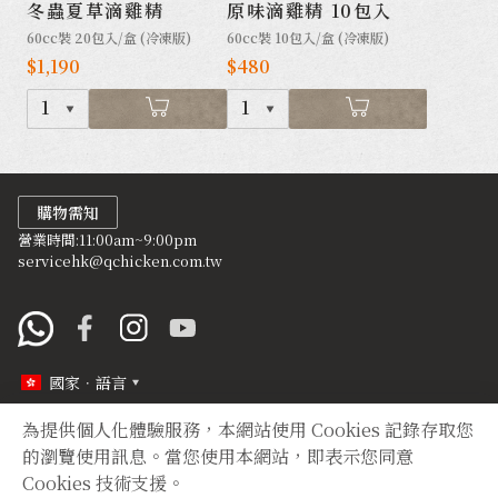
冬蟲夏草滴雞精
原味滴雞精 10包入
60cc裝 20包入/盒 (冷凍版)
60cc裝 10包入/盒 (冷凍版)
$1,190
$480
1
1
購物需知
營業時間:11:00am~9:00pm
servicehk@qchicken.com.tw
國家．語言
為提供個人化體驗服務，本網站使用 Cookies 記錄存取您
定型化契約
隱私權聲明
的瀏覽使用訊息。當您使用本網站，即表示您同意
Cookies 技術支援。
Copyright © 2012 TIAN YUAN XIANG All right reserved.