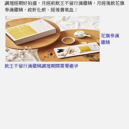
調理經期好拍擋，月經前飲王不留行滴雞精，月經後飲花旗
參滴雞精，疏肝化瘀、經後養氣血：
花旗參滴
雞精
飲王不留行滴雞精調理期間需要避孕