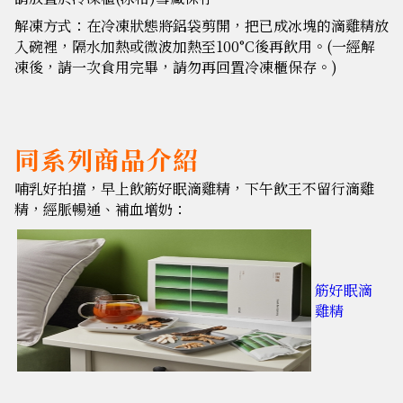
解凍方式：在冷凍狀態將鋁袋剪開，把已成冰塊的滴雞精放
入碗裡，隔水加熱或微波加熱至100°C後再飲用。(一經解
凍後，請一次食用完畢，請勿再回置冷凍櫃保存。)
同系列商品介紹
哺乳好拍擋，早上飲筋好眠滴雞精，下午飲王不留行滴雞
精，經脈暢通、補血增奶：
筋好眠滴
雞精