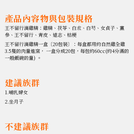
產品內容物與包裝規格
王不留行滴雞精：雞精、茯苓、白朮、白芍、女貞子、黨
參、王不留行、青皮、遠志、桔梗
王不留行滴雞精一盒〔20包裝〕：每盒都用約自然雞全雞
3.5隻的肉量進窯， 一盒分成20包，每包約60cc(約4分滿的
一般飯碗的量) 。
建議族群
1.哺乳婦女
2.坐月子
不建議族群