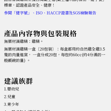
標章，認證產品安全、健康！
參閱「健字號」、ISO、HACCP證書及SGS檢驗報告
產品內容物與包裝規格
無藥材滴雞精：雞精。
無藥材滴雞精一盒〔20包裝〕：每盒都用約自然雞全雞3.5
隻的肉量進窯， 一盒分成20包，每包約60cc(約4分滿的一
般飯碗的量) 。
建議族群
1.嬰幼兒
2.兒童
3.青少年