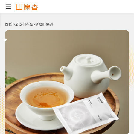
首頁
>
全系列產品
>
多盒組速選