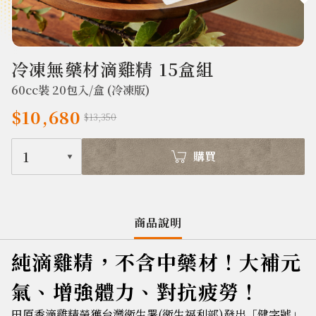
806
冷凍無藥材滴雞精 15盒組
60cc裝 20包入/盒 (冷凍版)
$10,680
$13,350
1
購買
商品說明
純滴雞精，不含中藥材！大補元
氣、增強體力、對抗疲勞！
田原香滴雞精榮獲台灣衛生署(衛生福利部)發出「健字號」