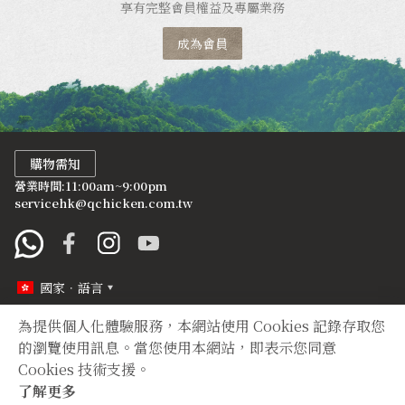
享有完整會員權益及專屬業務
成為會員
購物需知
營業時間:11:00am~9:00pm
servicehk@qchicken.com.tw
國家．語言
為提供個人化體驗服務，本網站使用 Cookies 記錄存取您
定型化契約
隱私權聲明
的瀏覽使用訊息。當您使用本網站，即表示您同意
Cookies 技術支援。
Copyright © 2012 TIAN YUAN XIANG All right reserved.
了解更多