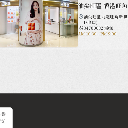
油尖旺區 香港旺
油尖旺區九龍旺角新世紀
D出口)
34700032
無
AM 10:30 - PM 9:00
的瀏
術支