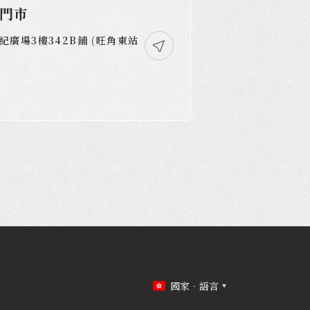
角門市
廣場3樓342B鋪 (旺角東站
國家．語言