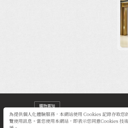
購物需知
營業時間:11:00am~9:00pm
為提供個人化體驗服務，本網站使用 Cookies 記錄存取您
servicehk@qchicken.com.tw
覽使用訊息。當您使用本網站，即表示您同意Cookies 技
援。