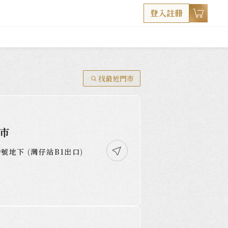
登入註冊
找最近門市
門市
號地下 (灣仔站B1出口)