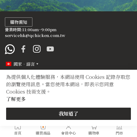
購物需知
營業時間:11:00am~9:00pm
servicehk@qchicken.com.tw
國家．語言
為提供個人化體驗服務，本網站使用 Cookies 記錄存取您
定型化契約
隱私權聲明
的瀏覽使用訊息。當您使用本網站，即表示您同意
Cookies 技術支援。
Copyright © 2012 TIAN YUAN XIANG All right reserved.
了解更多
我知道了
首頁
購買商品
會員中心
購物車
門市