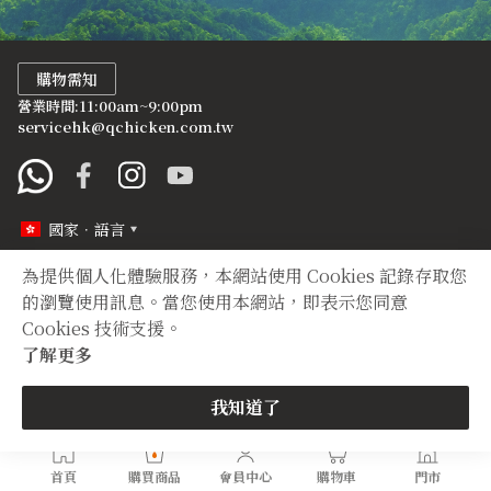
購物需知
營業時間:11:00am~9:00pm
servicehk@qchicken.com.tw
國家．語言
為提供個人化體驗服務，本網站使用 Cookies 記錄存取您
定型化契約
隱私權聲明
的瀏覽使用訊息。當您使用本網站，即表示您同意
Cookies 技術支援。
Copyright © 2012 TIAN YUAN XIANG All right reserved.
了解更多
我知道了
首頁
購買商品
會員中心
購物車
門市