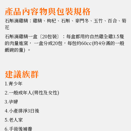
產品內容物與包裝規格
石斛滴雞精：雞精、枸杞、石斛、麥門冬、玉竹、百合、菊
花
石斛滴雞精一盒〔20包裝〕：每盒都用約自然雞全雞3.5隻
的肉量進窯， 一盒分成20包，每包約60cc(約4分滿的一般
飯碗的量) 。
建議族群
1.青少年
2.一般成年人(男性及女性)
3.孕婦
4.小產排淨3日後
5.老人家
6.手術後補養