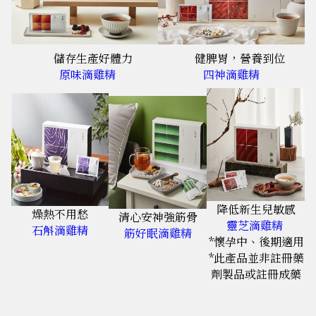
儲存生產好體力
健脾胃，營養到位
原味滴雞精
四神滴雞精
降低新生兒敏感
燥熱不用愁
清心安神強筋骨
靈芝滴雞精
石斛滴雞精
筋好眠滴雞精
*懷孕中、後期適用
*此產品並非註冊藥
劑製品或註冊成藥