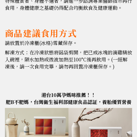
特殊體質者、身體不適者，請進一步諮詢專業醫師指示再行
食用，身體健康之基礎仍得配合均衡飲食及健康運動。
商品建議食用方式
請放置於冷凍櫃(冰格)雪藏保存。
解凍方式：在冷凍狀態將鋁袋剪開，把已成冰塊的滴雞精放
入碗裡，隔水加熱或微波加熱至100°C後再飲用。(一經解
凍後，請一次食用完畢，請勿再回置冷凍櫃保存。)
港台10萬孕媽咪推薦！！
肥B不肥媽，台灣衛生福利部健康食品認証，養胎優質營養