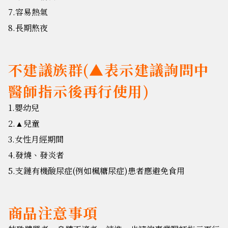
7.容易熱氣
8.長期熬夜
不建議族群(▲表示建議詢問中
醫師指示後再行使用)
1.嬰幼兒
2.
兒童
▲
3.女性月經期間
4.發燒、發炎者
5.支鏈有機酸尿症(例如楓糖尿症)患者應避免食用
商品注意事項