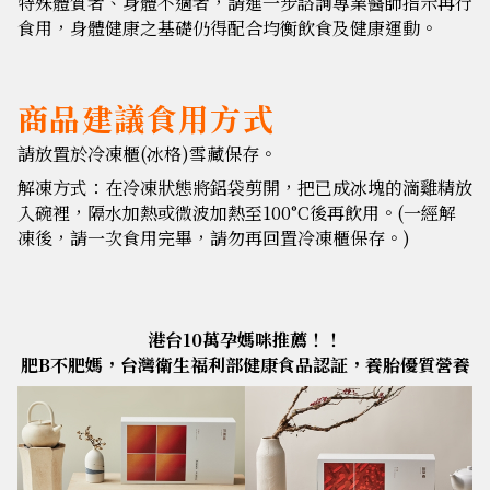
特殊體質者、身體不適者，請進一步諮詢專業醫師指示再行
食用，身體健康之基礎仍得配合均衡飲食及健康運動。
商品建議食用方式
請放置於冷凍櫃(冰格)雪藏保存。
解凍方式：在冷凍狀態將鋁袋剪開，把已成冰塊的滴雞精放
入碗裡，隔水加熱或微波加熱至100°C後再飲用。(一經解
凍後，請一次食用完畢，請勿再回置冷凍櫃保存。)
港台10萬孕媽咪推薦！！
肥B不肥媽，台灣衛生福利部健康食品認証，養胎優質營養