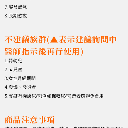
7.容易熱氣
8.長期熬夜
不建議族群(▲表示建議詢問中
醫師指示後再行使用)
1.嬰幼兒
2.
兒童
▲
3.女性月經期間
4.發燒、發炎者
5.支鏈有機酸尿症(例如楓糖尿症)患者應避免食用
商品注意事項