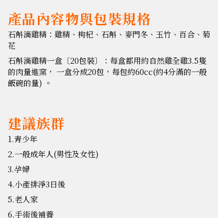
產品內容物與包裝規格
石斛滴雞精：雞精、枸杞、石斛、麥門冬、玉竹、百合、菊
花
石斛滴雞精一盒〔20包裝〕：每盒都用約自然雞全雞3.5隻
的肉量進窯， 一盒分成20包，每包約60cc(約4分滿的一般
飯碗的量) 。
建議族群
1.青少年
2.一般成年人(男性及女性)
3.孕婦
4.小產排淨3日後
5.老人家
6.手術後補養