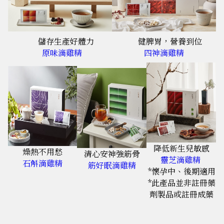
儲存生產好體力
健脾胃，營養到位
原味滴雞精
四神滴雞精
降低新生兒敏感
燥熱不用愁
清心安神強筋骨
靈芝滴雞精
石斛滴雞精
筋好眠滴雞精
*懷孕中、後期適用
*此產品並非註冊藥
劑製品或註冊成藥