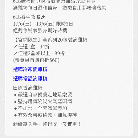
618購物節🛒揀啱嘅健康補品先最值得
滴雞精每日溫和補身，送禮自用都唔會後悔！
618養生攻略🎉
17/6(三) - 19/6(五) 限時3日
絕對係補氣強身嘅好時機
【官網限定】全系列20包裝滴雞精
📌任選1盒 - 94折
📌任選2盒或以上 - 89折
(新會員首購再折$60)
選購冷凍滴雞精
選購常溫滴雞精
田原香滴雞精
🔸嚴選自家飼養走地雞燉製
🔸堅持用傳統炭火陶窯悶滴
🔸不加水，全天然無添加
🔸有效改善疲倦感，補氣提神
趁優惠入手，買得安心又實用！