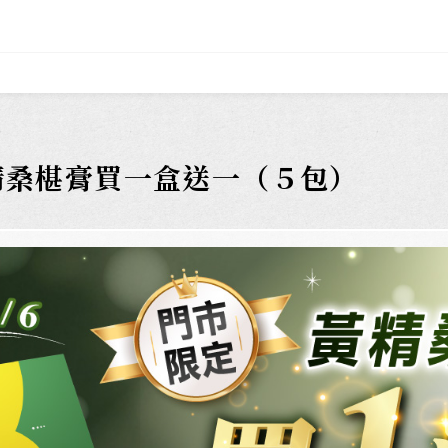
精桑椹膏買一盒送一（５包）