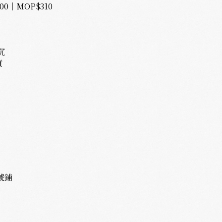
0｜MOP$310
沉
質
號鋪