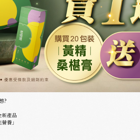
態?
全新產品
能營養」