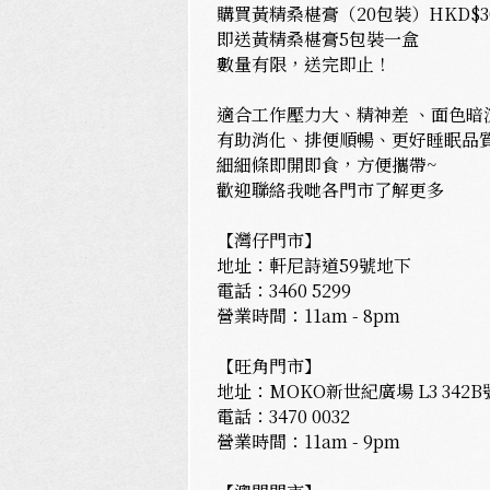
購買黃精桑椹膏（20包裝）HKD$30
即送黃精桑椹膏5包裝一盒
數量有限，送完即止！
適合工作壓力大、精神差 、面色暗
有助消化、排便順暢、更好睡眠品
細細條即開即食，方便攜帶~
歡迎聯絡我哋各門市了解更多
【灣仔門市】
地址：軒尼詩道59號地下
電話：3460 5299
營業時間：11am - 8pm
【旺角門市】
地址：MOKO新世紀廣場 L3 342B
電話：3470 0032
營業時間：11am - 9pm