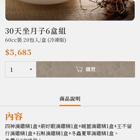
403
30天坐月子6盒組
60cc裝 20包入/盒 (冷凍版)
$5,685
1
購買
商品說明
內容
四神滴雞精1盒+筋好眠滴雞精1盒+暖薑滴雞精1盒+王不留
行滴雞精1盒+石斛滴雞精1盒+冬蟲夏草滴雞精1盒。