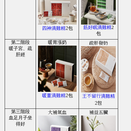
2
筋好眠滴雞精
2
四神滴雞精
包
包
疏肝發奶
第二
階段
暖胃漲奶
暖子宮、
疏
肝經
2
王不留行
暖薑
滴雞精
包
滴雞精
2包
大補氣血
補益五臟
第三
階段
血足月子坐
得好