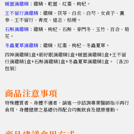
暖薑滴雞精
：雞精、乾薑、紅棗、枸杞。
王不留行滴雞精
：雞精、茯苓、白朮、白芍、女貞子、黨
參、王不留行、青皮、遠志、桔梗。
石斛滴雞精
：雞精、枸杞、石斛、麥門冬、玉竹、百合、菊
花。
冬蟲夏草滴雞精
：雞精、紅棗、枸杞、冬蟲夏草。
四神滴雞精1盒+筋好眠滴雞精1盒+暖薑滴雞精1盒+王不留
行滴雞精1盒+石斛滴雞精1盒+冬蟲夏草滴雞精1盒。〔各20
包裝〕
商品注意事項
特殊體質者、身體不適者，請進一步諮詢專業醫師指示再行
食用，身體健康之基礎仍得配合均衡飲食及健康運動。