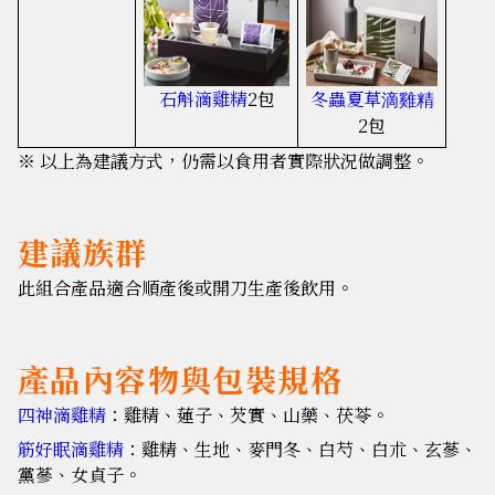
石斛滴雞精
2
包
冬蟲夏草
滴雞精
2包
※ 以上為建議方式，仍需以食用者實際狀況做調整。
建議族群
此組合產品適合順產後或開刀生產後飲用。
產品內容物與包裝規格
四神滴雞精
：雞精、蓮子、芡實、山藥、茯苓。
筋好眠滴雞精
：雞精、生地、麥門冬、白芍、白朮、玄蔘、
黨蔘、女貞子。