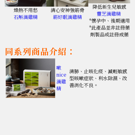
降低新生兒敏感
燥熱不用愁
清心安神強筋骨
靈芝滴雞精
石斛滴雞精
筋好眠滴雞精
*懷孕中、後期適用
*此產品並非註冊藥
劑製品或註冊成藥
同系列商品介紹：
嗽
清肺、止咳化痰、減輕敏感
nice
型咳嗽症狀、利水除濕、改
滴雞
善消化不良。
精