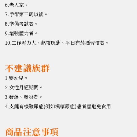
6.
老人家。
7.
手術第三周以後。
8.
準備考試者。
9.
增強體力者。
10.
工作壓力大、熬夜應酬、平日有菸酒習慣者。
不建議族群
1.
嬰幼兒。
2.
女性
月經
期間
。
3.
發燒、發炎者。
4.
支鏈有機酸尿症(例如楓糖尿症)患者應避免食用
商品注意事項