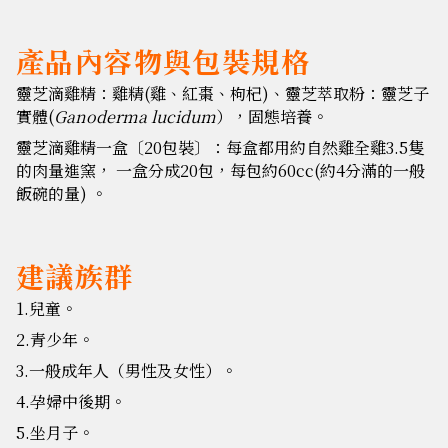
產品內容物與包裝規格
靈芝滴雞精：雞精(雞、紅棗、枸杞)、靈芝萃取粉：靈芝子
實體(
Ganoderma lucidum
），固態培養。
靈芝滴雞精一盒〔20包裝〕：每盒都用約自然雞全雞3.5隻
的肉量進窯， 一盒分成20包，每包約60cc(約4分滿的一般
飯碗的量) 。
建議族群
1.
兒童。
2.
青少年。
3.
一般成年人（男性及女性）。
4.
孕婦中後期。
5.
坐月子。