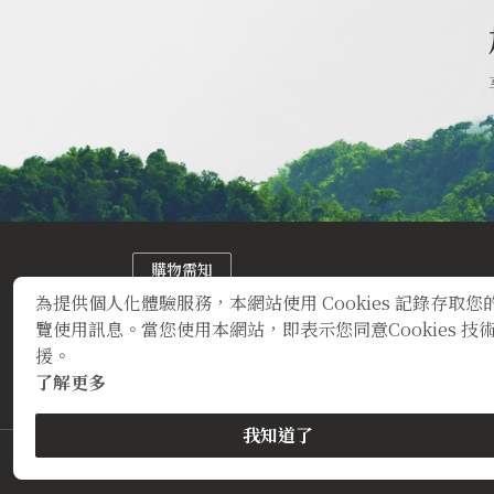
購物需知
營業時間:11:00am~9:00pm
為提供個人化體驗服務，本網站使用 Cookies 記錄存取您
servicehk@qchicken.com.tw
覽使用訊息。當您使用本網站，即表示您同意Cookies 技
援。
了解更多
我知道了
定型化契約
隱私權聲明