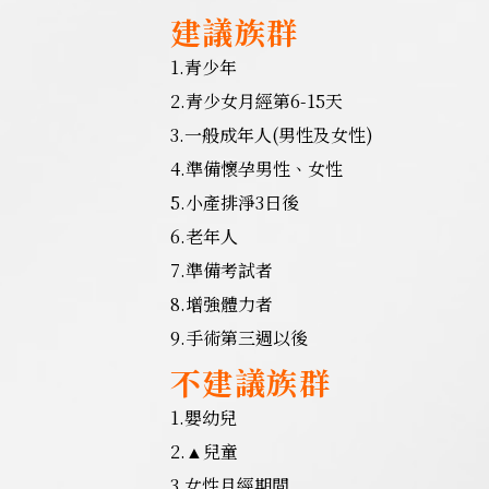
建議族群
1.青少年
2.青少女月經第6-15天
3.一般成年人(男性及女性)
4.準備懷孕男性、女性
5.小產排淨3日後
6.老年人
7.準備考試者
8.增強體力者
9.手術第三週以後
不建議族群
1.嬰幼兒
2.
兒童
▲
3.女性月經期間