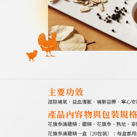
主要功效
滋陰補氣、益血復脈、補肺益脾、寧心安
產品內容物與包裝規
花旗參滴雞精：雞精、花旗參、熟地、麥
花旗參滴雞精一盒〔20包裝〕：每盒都用約