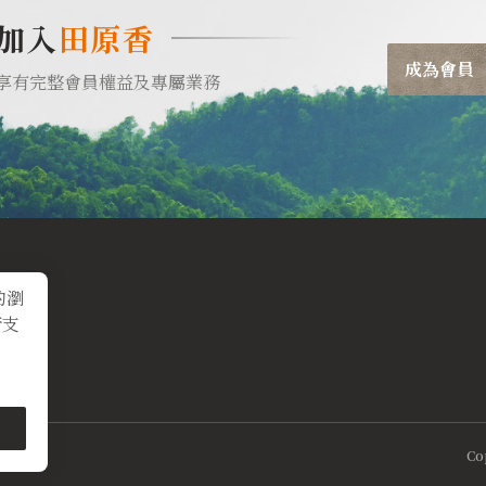
加入
田原香
成為會員
享有完整會員權益及專屬業務
的瀏
術支
Co