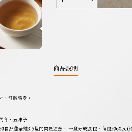
1
商品說明
神、健腦強身。
格
門冬、五味子
自然雞全雞3.5隻的肉量進窯， 一盒分成20包，每包約60cc(