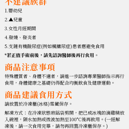
不建議族群
1.嬰幼兒
2.▲兒童
3.女性月經期間
4.發燒、發炎者
5.支鏈有機酸尿症(例如楓糖尿症)患者應避免食用
*若正值手術前後，請先諮詢醫師後再行食用。
商品注意事項
特殊體質者、身體不適者，請進一步諮詢專業醫師指示再行
食用，身體健康之基礎仍得配合均衡飲食及健康運動。
商品建議食用方式
請放置於冷凍櫃(冰格)雪藏保存。
解凍方式：在冷凍狀態將鋁袋剪開，把已成冰塊的滴雞精放
入碗裡，隔水加熱或微波加熱至100°C後再飲用。(一經解
凍後，請一次食用完畢，請勿再回置冷凍櫃保存。)