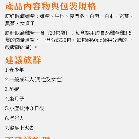
產品內容物與包裝規格
筋好眠滴雞精：雞精、生地、麥門冬、白芍、白朮、玄蔘、
黨蔘、女貞子
筋好眠滴雞精一盒〔20包裝〕：每盒都用約自然雞全雞3.5
隻的肉量進窯， 一盒分成20包，每包約60cc(約4分滿的一
般飯碗的量) 。
建議族群
1.青少年
2.一般成年人(男性及女性)
3.孕婦
4.坐月子
5.小產排浄３日後
6.老年人
7.容易上火者