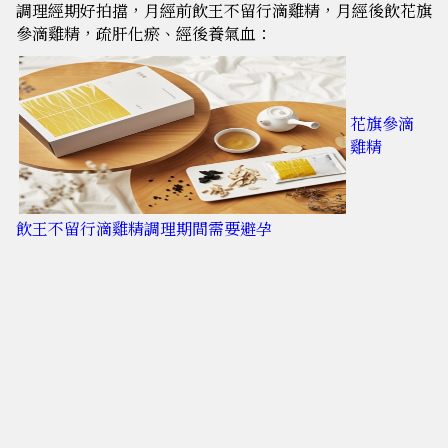
調理經期好拍擋，月經前飲王不留行滴雞精，月經後飲花旗
參滴雞精，疏肝化瘀、經後養氣血：
花旗參滴
雞精
飲王不留行滴雞精調理期間需要避孕