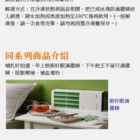
解凍方式：在冷凍狀態將鋁袋剪開，把已成冰塊的滴雞精放
入碗裡，隔水加熱或微波加熱至100°C後再飲用。(一經解
凍後，請一次食用完畢，請勿再回置冷凍櫃保存。)
同系列商品介紹
哺乳好拍擋，早上飲筋好眠滴雞精，下午飲王不留行滴雞
精，經脈暢通、補血增奶：
筋好眠滴
雞精