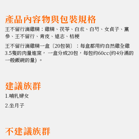
產品內容物與包裝規格
王不留行滴雞精：雞精、茯苓、白朮、白芍、女貞子、黨
參、王不留行、青皮、遠志、桔梗
王不留行滴雞精一盒〔20包裝〕：每盒都用約自然雞全雞
3.5隻的肉量進窯， 一盒分成20包，每包約60cc(約4分滿的
一般飯碗的量) 。
建議族群
1.哺乳婦女
2.坐月子
不建議族群