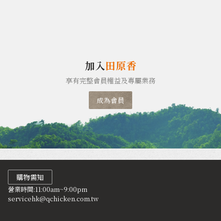
加入
田原香
享有完整會員權益及專屬業務
成為會員
購物需知
營業時間:11:00am~9:00pm
servicehk@qchicken.com.tw