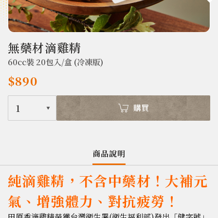
382
無藥材滴雞精
60cc裝 20包入/盒 (冷凍版)
$890
1
購買
商品說明
純滴雞精，不含中藥材！大補元
氣、增強體力、對抗疲勞！
田原香滴雞精榮獲台灣衛生署(衛生福利部)發出「健字號」