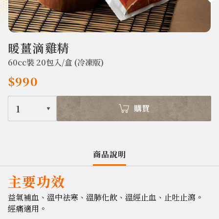
414
暖薑滴雞精
60cc裝 20包入/盒 (冷凍版)
$990
1
購買
商品說明
主要功效
益氣補血、溫中祛寒、溫肺化飲、溫經止血、止吐止瀉。
經痛適用。