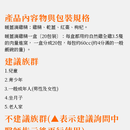
產品內容物與包裝規格
暖薑滴雞精：
雞精、乾薑、紅棗、枸杞
。
暖薑滴雞精一盒〔20包裝〕：每盒都用約自然雞全雞3.5隻
的肉量進窯， 一盒分成20包，每包約60cc(約4分滿的一般
飯碗的量) 。
建議族群
1.兒童
2.青少年
3.一般成年人(男性及女性)
4.坐月子
5.老人家
不建議族群(▲表示建議詢問中