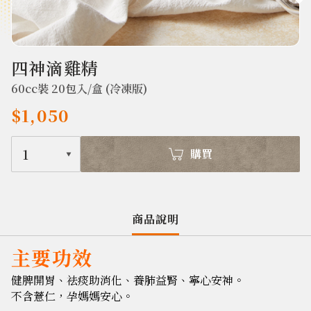
384
四神滴雞精
60cc裝 20包入/盒 (冷凍版)
$1,050
1
購買
商品說明
主要功效
健脾開胃、祛痰助消化、養肺益腎、寧心安神。
不含薏仁，孕媽媽安心。