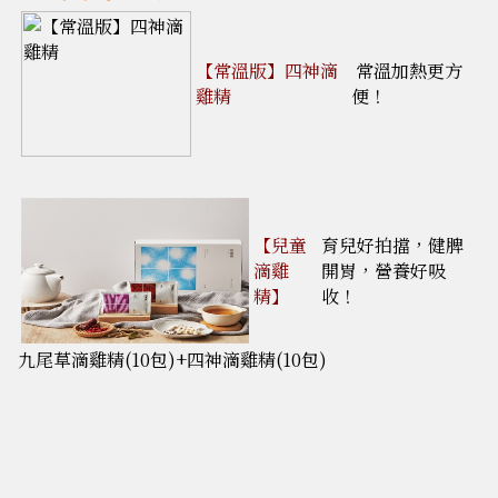
【常溫版】四神滴
常溫加熱更方
雞精
便！
【
兒童
育兒好拍擋，健脾
滴雞
開胃，營養好吸
精
】
收！
九尾草滴雞精(10包)+四神滴雞精(10包)