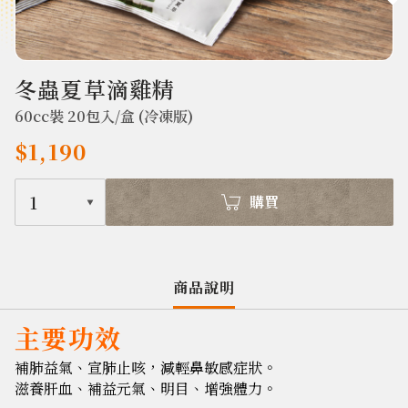
387
冬蟲夏草滴雞精
60cc裝 20包入/盒 (冷凍版)
$1,190
1
購買
商品說明
主要功效
補肺益氣、宣肺止咳，減輕鼻敏感症狀。
滋養肝血、補益元氣、明目、增強體力。