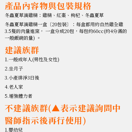
產品內容物與包裝規格
冬蟲夏草滴雞精：
雞精、紅棗、枸杞、冬蟲夏草
冬蟲夏草滴雞精一盒〔20包裝〕：每盒都用約自然雞全雞
3.5隻的肉量進窯， 一盒分成20包，每包約60cc(約4分滿的
一般飯碗的量) 。
建議族群
1.一般成年人(男性及女性)
2.坐月子
3.小產排淨3日後
4.老人家
5.增強體力者
不建議族群(▲表示建議詢問中
醫師指示後再行使用)
1.嬰幼兒