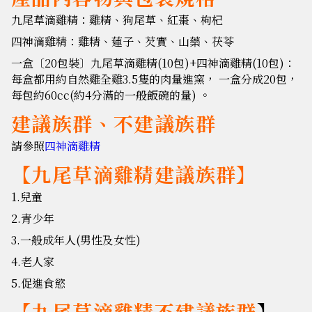
九尾草滴雞精：雞精、狗尾草、紅棗、枸杞
四神滴雞精：雞精、蓮子、芡實、山藥、茯苓
一盒〔20包裝〕九尾草滴雞精(10包)+四神滴雞精(10包)：
每盒都用約自然雞全雞3.5隻的肉量進窯， 一盒分成20包，
每包約60cc(約4分滿的一般飯碗的量) 。
建議族群、不建議族群
請參照
四神滴雞精
【九尾草滴雞精建議族群】
1.兒童
2.青少年
3.一般成年人(男性及女性)
4.老人家
5.促進食慾
【九尾草滴雞精不建議族群
】