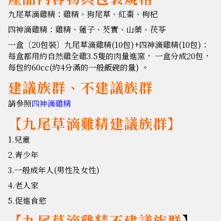
九尾草滴雞精：雞精、狗尾草、紅棗、枸杞
四神滴雞精：雞精、蓮子、芡實、山藥、茯苓
一盒〔20包裝〕九尾草滴雞精(10包)+四神滴雞精(10包)：
每盒都用約自然雞全雞3.5隻的肉量進窯， 一盒分成20包，
每包約60cc(約4分滿的一般飯碗的量) 。
建議族群、不建議族群
請參照
四神滴雞精
【九尾草滴雞精建議族群】
1.兒童
2.青少年
3.一般成年人(男性及女性)
4.老人家
5.促進食慾
【九尾草滴雞精不建議族群
】