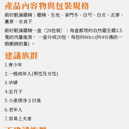
產品內容物與包裝規格
筋好眠滴雞精：雞精、生地、麥門冬、白芍、白朮、玄蔘、
黨蔘、女貞子
筋好眠滴雞精一盒〔20包裝〕：每盒都用約自然雞全雞3.5
隻的肉量進窯， 一盒分成20包，每包約60cc(約4分滿的一
般飯碗的量) 。
建議族群
1.青少年
2.一般成年人(男性及女性)
3.孕婦
4.坐月子
5.小產排浄３日後
6.老年人
7.容易上火者