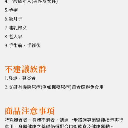
4.一般成年人(男性及女性)
5.孕婦
6.坐月子
7.哺乳婦女
8.老人家
9.手術前、手術後
不建議族群
1.發燒、發炎者
2.支鏈有機酸尿症(例如楓糖尿症)患者應避免食用
商品注意事項
特殊體質者、身體不適者，請進一步諮詢專業醫師指示再行
食用，身體健康之基礎仍得配合均衡飲食及健康運動。