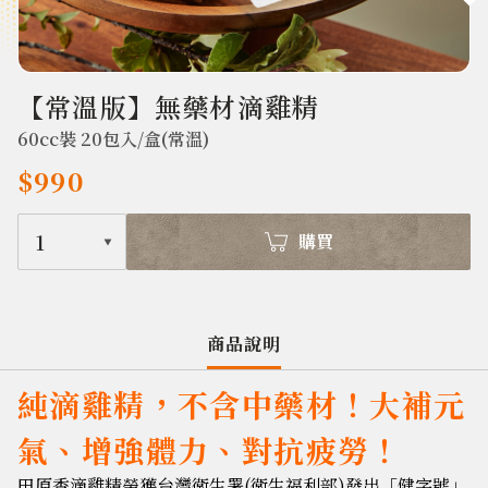
514
【常溫版】無藥材滴雞精
60cc裝 20包入/盒(常溫)
$990
1
購買
商品說明
純滴雞精，不含中藥材！大補元
氣、增強體力、對抗疲勞！
田原香滴雞精榮獲台灣衛生署(衛生福利部)發出「健字號」