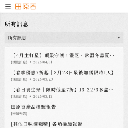
所有訊息
所有訊息
【4月主打星】頂級守護！靈芝、常溫冬蟲夏草滴雞精立減80
{活動訊息}
2026/04/01
【春季優惠7折起｜3月23日最後加碼限時1天】
{活動訊息}
2026/03/23
【春日養生祭｜限時低至7折】13-22/3多盒組送滴雞精+送積分+首購減$60
{活動訊息}
2026/03/13
田原香產品檢驗報告
{檢驗報告}
[其他口味滴雞精] 各項檢驗報告