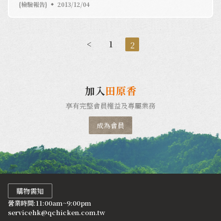
{檢驗報告}
2013/12/04
<
1
2
加入
田原香
享有完整會員權益及專屬業務
成為會員
購物需知
營業時間:11:00am~9:00pm
servicehk@qchicken.com.tw